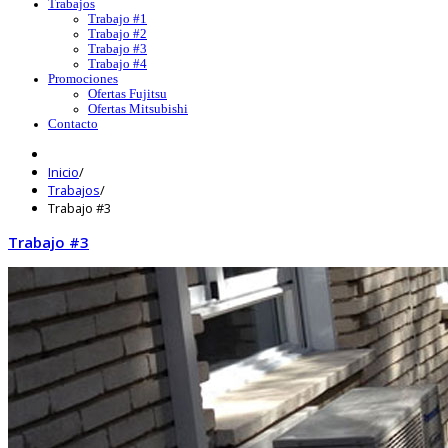
Trabajos
Trabajo #1
Trabajo #2
Trabajo #3
Trabajo #4
Promociones
Ofertas Fujitsu
Ofertas Mitsubishi
Contacto
Inicio
/
Trabajos
/
Trabajo #3
Trabajo #3