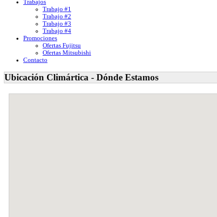
Trabajos
Trabajo #1
Trabajo #2
Trabajo #3
Trabajo #4
Promociones
Ofertas Fujitsu
Ofertas Mitsubishi
Contacto
Ubicación Climártica - Dónde Estamos